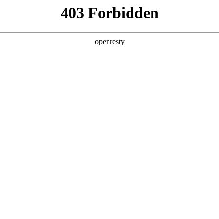
产品及服务
行业解决方案
合作伙伴
投资者关系
简称“聚鑫汇数码”、“我们”和“我们的”）深知隐私对您的重要性
策》（下文简称“本政策”）。本政策阐述了聚鑫汇数码如何处理您的个人数据
鑫汇数码在补充政策中，或者在收集数据时提供的通知中发布。
：